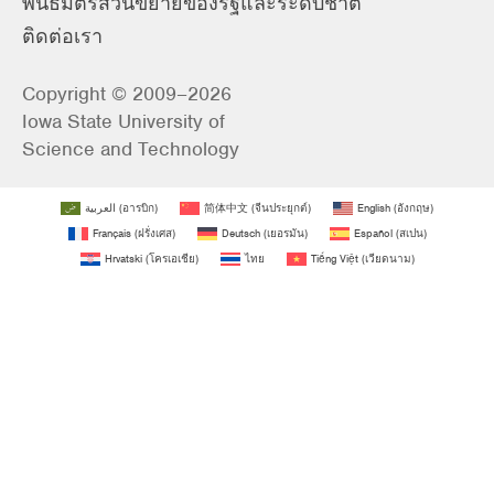
พันธมิตรส่วนขยายของรัฐและระดับชาติ
ติดต่อเรา
Copyright © 2009–2026
Iowa State University of
Science and Technology
العربية
(
อารบิก
)
简体中文
(
จีนประยุกต์
)
English
(
อังกฤษ
)
Français
(
ฝรั่งเศส
)
Deutsch
(
เยอรมัน
)
Español
(
สเปน
)
Hrvatski
(
โครเอเชีย
)
ไทย
Tiếng Việt
(
เวียดนาม
)