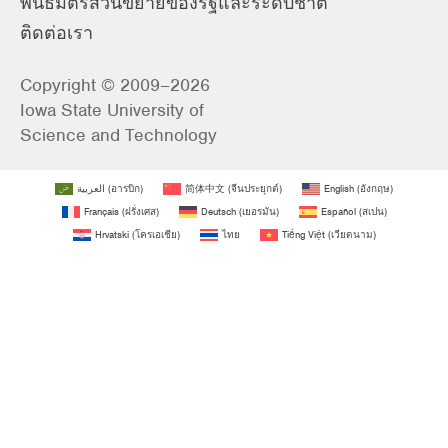
พันธมิตรส่วนขยายของรัฐและระดับชาติ
ติดต่อเรา
Copyright © 2009–2026
Iowa State University of
Science and Technology
العربية
(
อารบิก
)
简体中文
(
จีนประยุกต์
)
English
(
อังกฤษ
)
Français
(
ฝรั่งเศส
)
Deutsch
(
เยอรมัน
)
Español
(
สเปน
)
Hrvatski
(
โครเอเชีย
)
ไทย
Tiếng Việt
(
เวียดนาม
)