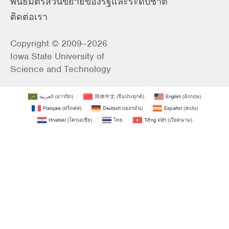
พันธมิตรส่วนขยายของรัฐและระดับชาติ
ติดต่อเรา
Copyright © 2009–2026
Iowa State University of
Science and Technology
العربية
(
อารบิก
)
简体中文
(
จีนประยุกต์
)
English
(
อังกฤษ
)
Français
(
ฝรั่งเศส
)
Deutsch
(
เยอรมัน
)
Español
(
สเปน
)
Hrvatski
(
โครเอเชีย
)
ไทย
Tiếng Việt
(
เวียดนาม
)