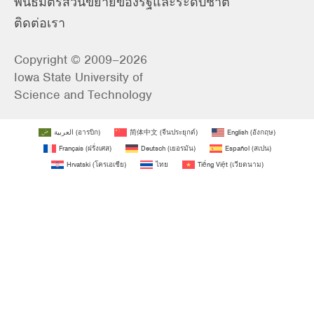
พันธมิตรส่วนขยายของรัฐและระดับชาติ
ติดต่อเรา
Copyright © 2009–2026
Iowa State University of
Science and Technology
العربية
(
อารบิก
)
简体中文
(
จีนประยุกต์
)
English
(
อังกฤษ
)
Français
(
ฝรั่งเศส
)
Deutsch
(
เยอรมัน
)
Español
(
สเปน
)
Hrvatski
(
โครเอเชีย
)
ไทย
Tiếng Việt
(
เวียดนาม
)