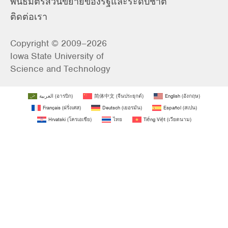
พันธมิตรส่วนขยายของรัฐและระดับชาติ
ติดต่อเรา
Copyright © 2009–2026
Iowa State University of
Science and Technology
العربية
(
อารบิก
)
简体中文
(
จีนประยุกต์
)
English
(
อังกฤษ
)
Français
(
ฝรั่งเศส
)
Deutsch
(
เยอรมัน
)
Español
(
สเปน
)
Hrvatski
(
โครเอเชีย
)
ไทย
Tiếng Việt
(
เวียดนาม
)