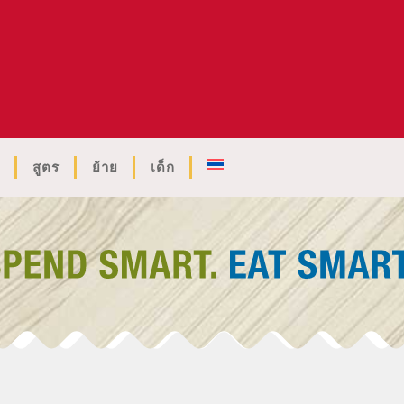
สูตร
ย้าย
เด็ก