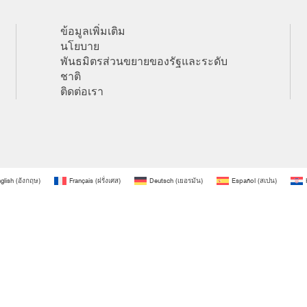
ข้อมูลเพิ่มเติม
นโยบาย
พันธมิตรส่วนขยายของรัฐและระดับ
ชาติ
ติดต่อเรา
glish
(
อังกฤษ
)
Français
(
ฝรั่งเศส
)
Deutsch
(
เยอรมัน
)
Español
(
สเปน
)