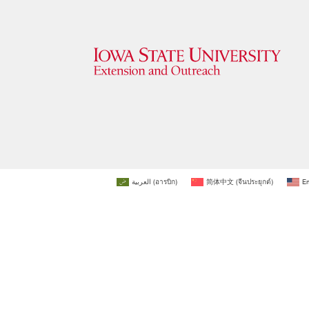
العربية
(
อารบิก
)
简体中文
(
จีนประยุกต์
)
En