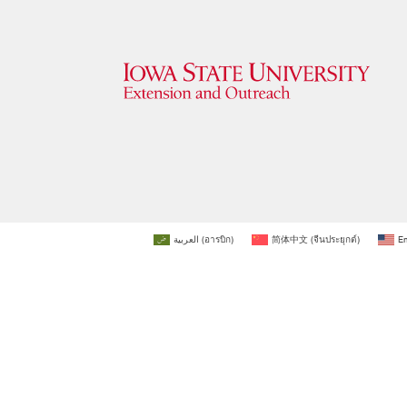
العربية
(
อารบิก
)
简体中文
(
จีนประยุกต์
)
En