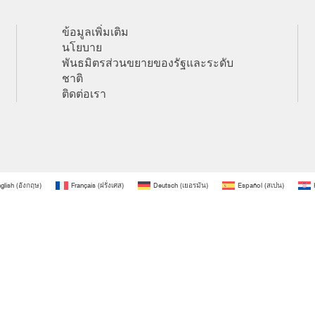
ข้อมูลเพิ่มเติม
นโยบาย
พันธมิตรส่วนขยายของรัฐและระดับ
ชาติ
ติดต่อเรา
glish
(
อังกฤษ
)
Français
(
ฝรั่งเศส
)
Deutsch
(
เยอรมัน
)
Español
(
สเปน
)