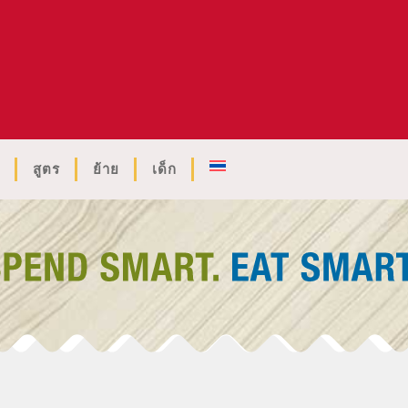
สูตร
ย้าย
เด็ก