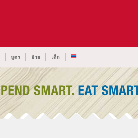
สูตร
ย้าย
เด็ก