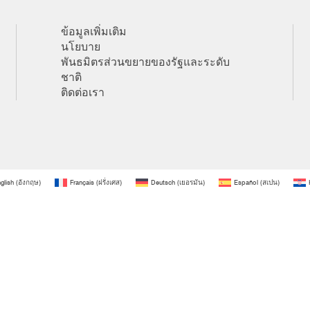
ข้อมูลเพิ่มเติม
นโยบาย
พันธมิตรส่วนขยายของรัฐและระดับ
ชาติ
ติดต่อเรา
glish
(
อังกฤษ
)
Français
(
ฝรั่งเศส
)
Deutsch
(
เยอรมัน
)
Español
(
สเปน
)