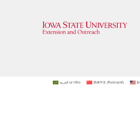
العربية
(
อารบิก
)
简体中文
(
จีนประยุกต์
)
En