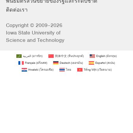
พันธมิตรส่วนขยายของรัฐและระดับชาติ
ติดต่อเรา
Copyright © 2009–2026
Iowa State University of
Science and Technology
العربية
(
อารบิก
)
简体中文
(
จีนประยุกต์
)
English
(
อังกฤษ
)
Français
(
ฝรั่งเศส
)
Deutsch
(
เยอรมัน
)
Español
(
สเปน
)
Hrvatski
(
โครเอเชีย
)
ไทย
Tiếng Việt
(
เวียดนาม
)