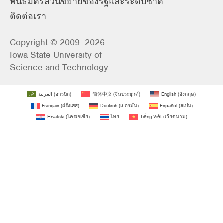
พันธมิตรส่วนขยายของรัฐและระดับชาติ
ติดต่อเรา
Copyright © 2009–2026
Iowa State University of
Science and Technology
العربية
(
อารบิก
)
简体中文
(
จีนประยุกต์
)
English
(
อังกฤษ
)
Français
(
ฝรั่งเศส
)
Deutsch
(
เยอรมัน
)
Español
(
สเปน
)
Hrvatski
(
โครเอเชีย
)
ไทย
Tiếng Việt
(
เวียดนาม
)