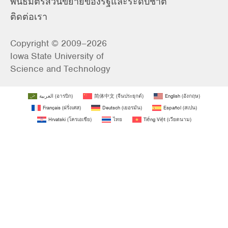
พันธมิตรส่วนขยายของรัฐและระดับชาติ
ติดต่อเรา
Copyright © 2009–2026
Iowa State University of
Science and Technology
العربية
(
อารบิก
)
简体中文
(
จีนประยุกต์
)
English
(
อังกฤษ
)
Français
(
ฝรั่งเศส
)
Deutsch
(
เยอรมัน
)
Español
(
สเปน
)
Hrvatski
(
โครเอเชีย
)
ไทย
Tiếng Việt
(
เวียดนาม
)