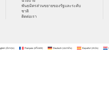
นโยบาย
พันธมิตรส่วนขยายของรัฐและระดับ
ชาติ
ติดต่อเรา
glish
(
อังกฤษ
)
Français
(
ฝรั่งเศส
)
Deutsch
(
เยอรมัน
)
Español
(
สเปน
)