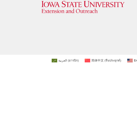
العربية
(
อารบิก
)
简体中文
(
จีนประยุกต์
)
En