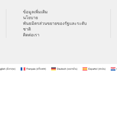
ข้อมูลเพิ่มเติม
นโยบาย
พันธมิตรส่วนขยายของรัฐและระดับ
ชาติ
ติดต่อเรา
glish
(
อังกฤษ
)
Français
(
ฝรั่งเศส
)
Deutsch
(
เยอรมัน
)
Español
(
สเปน
)