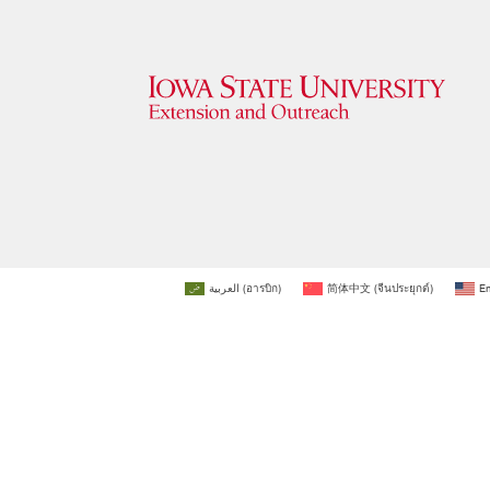
العربية
(
อารบิก
)
简体中文
(
จีนประยุกต์
)
En