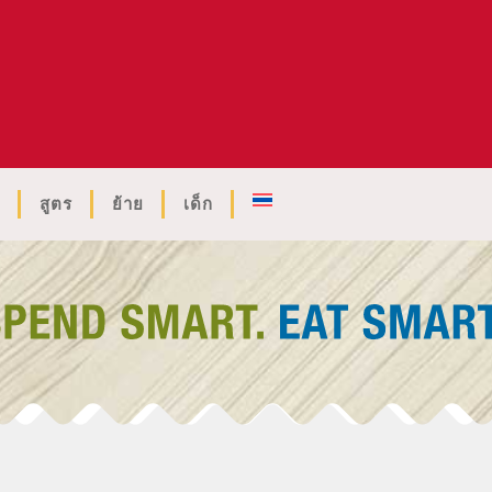
สูตร
ย้าย
เด็ก