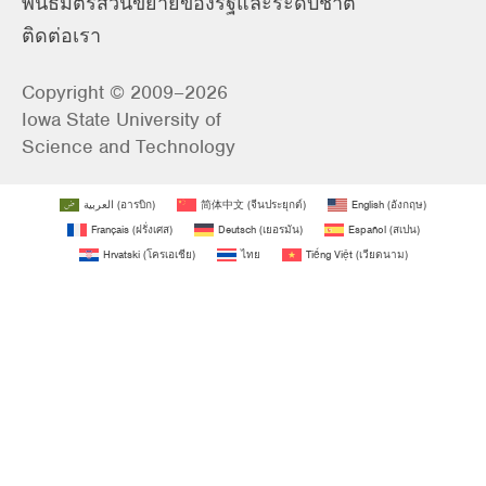
พันธมิตรส่วนขยายของรัฐและระดับชาติ
ติดต่อเรา
Copyright © 2009–2026
Iowa State University of
Science and Technology
العربية
(
อารบิก
)
简体中文
(
จีนประยุกต์
)
English
(
อังกฤษ
)
Français
(
ฝรั่งเศส
)
Deutsch
(
เยอรมัน
)
Español
(
สเปน
)
Hrvatski
(
โครเอเชีย
)
ไทย
Tiếng Việt
(
เวียดนาม
)