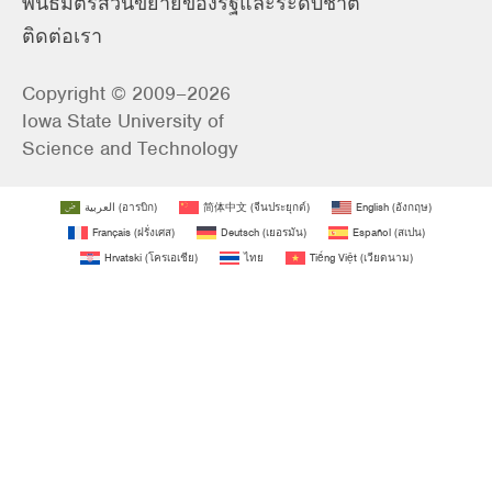
พันธมิตรส่วนขยายของรัฐและระดับชาติ
ติดต่อเรา
Copyright © 2009–2026
Iowa State University of
Science and Technology
العربية
(
อารบิก
)
简体中文
(
จีนประยุกต์
)
English
(
อังกฤษ
)
Français
(
ฝรั่งเศส
)
Deutsch
(
เยอรมัน
)
Español
(
สเปน
)
Hrvatski
(
โครเอเชีย
)
ไทย
Tiếng Việt
(
เวียดนาม
)