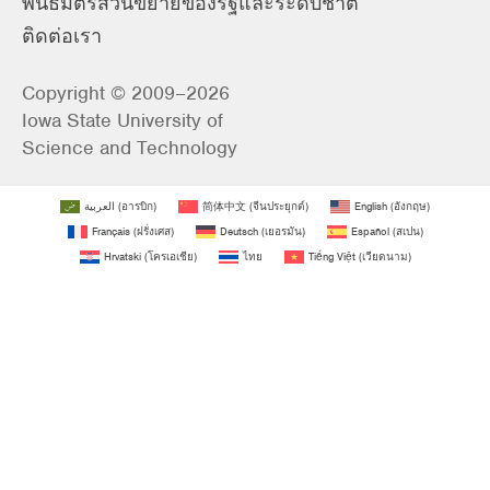
พันธมิตรส่วนขยายของรัฐและระดับชาติ
ติดต่อเรา
Copyright © 2009–2026
Iowa State University of
Science and Technology
العربية
(
อารบิก
)
简体中文
(
จีนประยุกต์
)
English
(
อังกฤษ
)
Français
(
ฝรั่งเศส
)
Deutsch
(
เยอรมัน
)
Español
(
สเปน
)
Hrvatski
(
โครเอเชีย
)
ไทย
Tiếng Việt
(
เวียดนาม
)