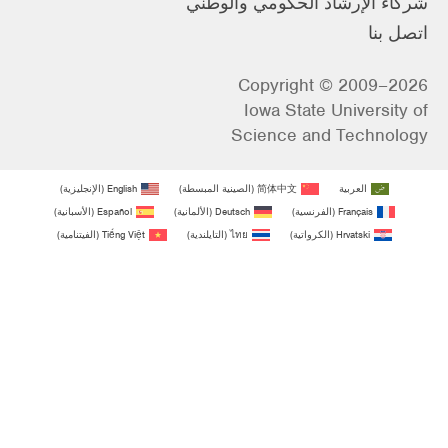
شركاء الإرشاد الحكومي والوطني
اتصل بنا
Copyright © 2009–2026
Iowa State University of
Science and Technology
العربية
简体中文
(
الصينية المبسطة
)
English
(
الإنجليزية
)
Français
(
الفرنسية
)
Deutsch
(
الألمانية
)
Español
(
الأسبانية
)
Hrvatski
(
الكرواتية
)
ไทย
(
التايلندية
)
Tiếng Việt
(
الفيتنامية
)