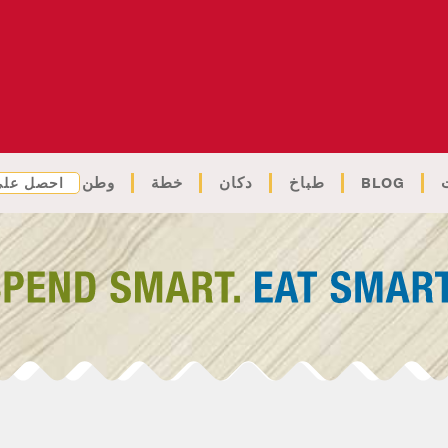
BLOG
طباخ
دكان
خطة
وطن
احصل على 