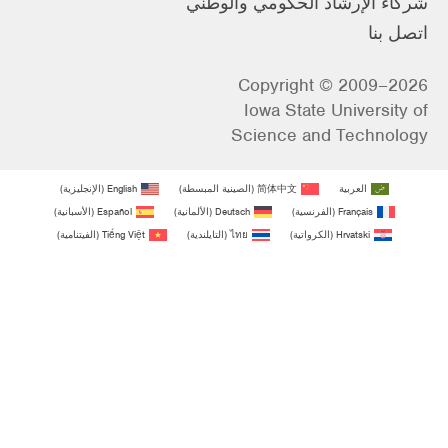
شركاء الإرشاد الحكومي والوطني
اتصل بنا
Copyright © 2009–2026
Iowa State University of
Science and Technology
العربية
简体中文
(
الصينية المبسطة
)
English
(
الإنجليزية
)
Français
(
الفرنسية
)
Deutsch
(
الألمانية
)
Español
(
الأسبانية
)
Hrvatski
(
الكرواتية
)
ไทย
(
التايلندية
)
Tiếng Việt
(
الفيتنامية
)