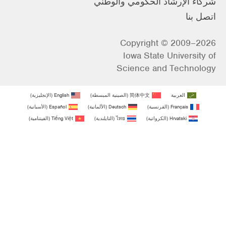
شركاء الإرشاد الحكومي والوطني
اتصل بنا
Copyright © 2009–2026
Iowa State University of
Science and Technology
العربية
简体中文
(
الصينية المبسطة
)
English
(
الإنجليزية
)
Français
(
الفرنسية
)
Deutsch
(
الألمانية
)
Español
(
الأسبانية
)
Hrvatski
(
الكرواتية
)
ไทย
(
التايلندية
)
Tiếng Việt
(
الفيتنامية
)