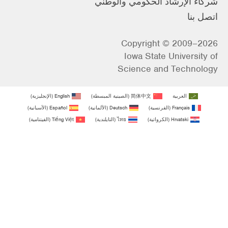
شركاء الإرشاد الحكومي والوطني
اتصل بنا
Copyright © 2009–2026
Iowa State University of
Science and Technology
العربية
简体中文
(
الصينية المبسطة
)
English
(
الإنجليزية
)
Français
(
الفرنسية
)
Deutsch
(
الألمانية
)
Español
(
الأسبانية
)
Hrvatski
(
الكرواتية
)
ไทย
(
التايلندية
)
Tiếng Việt
(
الفيتنامية
)