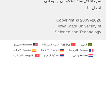
شركاء الإرشاد الحكومي والوطني
اتصل بنا
Copyright © 2009–2026
Iowa State University of
Science and Technology
العربية
简体中文
(
الصينية المبسطة
)
English
(
الإنجليزية
)
Français
(
الفرنسية
)
Deutsch
(
الألمانية
)
Español
(
الأسبانية
)
Hrvatski
(
الكرواتية
)
ไทย
(
التايلندية
)
Tiếng Việt
(
الفيتنامية
)