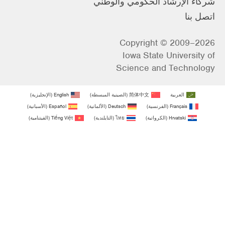
شركاء الإرشاد الحكومي والوطني
اتصل بنا
Copyright © 2009–2026
Iowa State University of
Science and Technology
العربية
简体中文
(
الصينية المبسطة
)
English
(
الإنجليزية
)
Français
(
الفرنسية
)
Deutsch
(
الألمانية
)
Español
(
الأسبانية
)
Hrvatski
(
الكرواتية
)
ไทย
(
التايلندية
)
Tiếng Việt
(
الفيتنامية
)