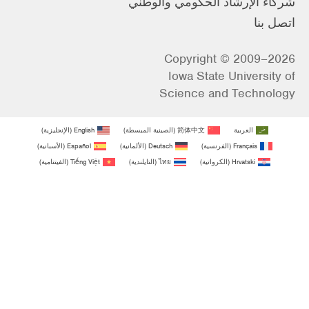
شركاء الإرشاد الحكومي والوطني
اتصل بنا
Copyright © 2009–2026
Iowa State University of
Science and Technology
العربية
简体中文
(
الصينية المبسطة
)
English
(
الإنجليزية
)
Français
(
الفرنسية
)
Deutsch
(
الألمانية
)
Español
(
الأسبانية
)
Hrvatski
(
الكرواتية
)
ไทย
(
التايلندية
)
Tiếng Việt
(
الفيتنامية
)