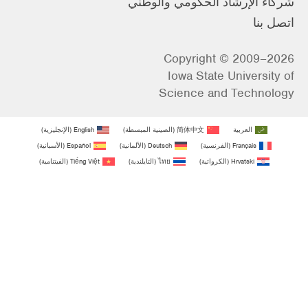
شركاء الإرشاد الحكومي والوطني
اتصل بنا
Copyright © 2009–2026
Iowa State University of
Science and Technology
العربية
简体中文
(
الصينية المبسطة
)
English
(
الإنجليزية
)
Français
(
الفرنسية
)
Deutsch
(
الألمانية
)
Español
(
الأسبانية
)
Hrvatski
(
الكرواتية
)
ไทย
(
التايلندية
)
Tiếng Việt
(
الفيتنامية
)