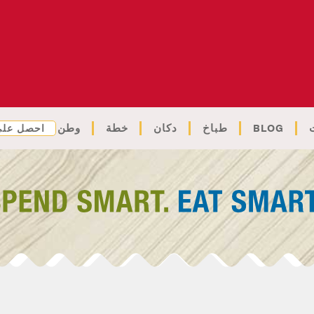
BLOG
طباخ
دكان
خطة
وطن
احصل على 