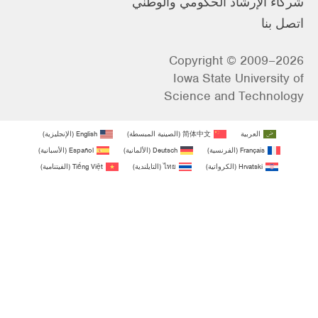
شركاء الإرشاد الحكومي والوطني
اتصل بنا
Copyright © 2009–2026
Iowa State University of
Science and Technology
العربية
简体中文
(
الصينية المبسطة
)
English
(
الإنجليزية
)
Français
(
الفرنسية
)
Deutsch
(
الألمانية
)
Español
(
الأسبانية
)
Hrvatski
(
الكرواتية
)
ไทย
(
التايلندية
)
Tiếng Việt
(
الفيتنامية
)