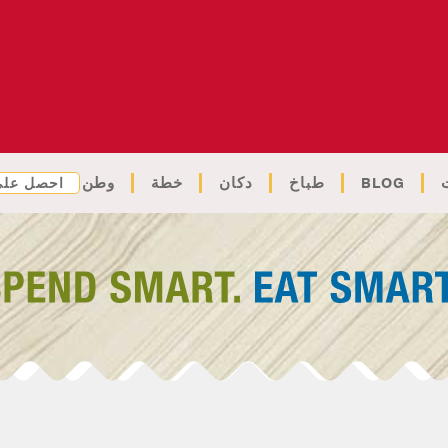
BLOG
طباخ
دكان
خطة
وطن
احصل على 