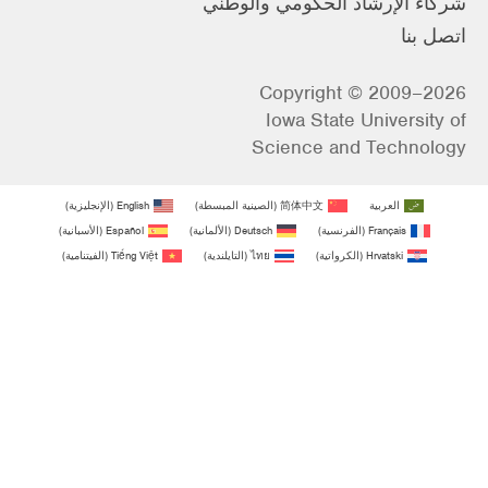
شركاء الإرشاد الحكومي والوطني
اتصل بنا
Copyright © 2009–2026
Iowa State University of
Science and Technology
العربية
简体中文
(
الصينية المبسطة
)
English
(
الإنجليزية
)
Français
(
الفرنسية
)
Deutsch
(
الألمانية
)
Español
(
الأسبانية
)
Hrvatski
(
الكرواتية
)
ไทย
(
التايلندية
)
Tiếng Việt
(
الفيتنامية
)