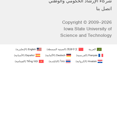
شركاء الإرشاد الحكومي والوطني
اتصل بنا
Copyright © 2009–2026
Iowa State University of
Science and Technology
العربية
简体中文
(
الصينية المبسطة
)
English
(
الإنجليزية
)
Français
(
الفرنسية
)
Deutsch
(
الألمانية
)
Español
(
الأسبانية
)
Hrvatski
(
الكرواتية
)
ไทย
(
التايلندية
)
Tiếng Việt
(
الفيتنامية
)