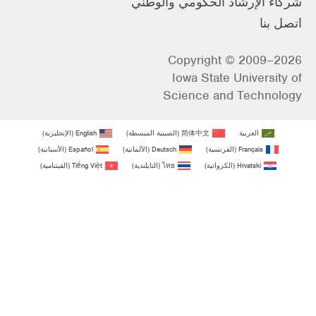
شركاء الإرشاد الحكومي والوطني
اتصل بنا
Copyright © 2009–2026
Iowa State University of
Science and Technology
العربية
简体中文
(
الصينية المبسطة
)
English
(
الإنجليزية
)
Français
(
الفرنسية
)
Deutsch
(
الألمانية
)
Español
(
الأسبانية
)
Hrvatski
(
الكرواتية
)
ไทย
(
التايلندية
)
Tiếng Việt
(
الفيتنامية
)