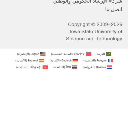
شركاء الإرشاد الحكومي والوطني
اتصل بنا
Copyright © 2009–2026
Iowa State University of
Science and Technology
العربية
简体中文
(
الصينية المبسطة
)
English
(
الإنجليزية
)
Français
(
الفرنسية
)
Deutsch
(
الألمانية
)
Español
(
الأسبانية
)
Hrvatski
(
الكرواتية
)
ไทย
(
التايلندية
)
Tiếng Việt
(
الفيتنامية
)