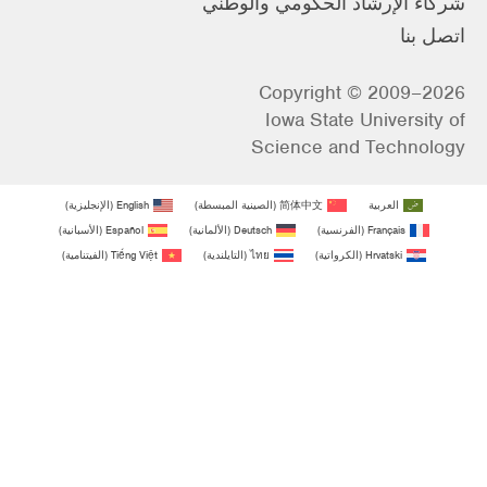
شركاء الإرشاد الحكومي والوطني
اتصل بنا
Copyright © 2009–2026
Iowa State University of
Science and Technology
العربية
简体中文
(
الصينية المبسطة
)
English
(
الإنجليزية
)
Français
(
الفرنسية
)
Deutsch
(
الألمانية
)
Español
(
الأسبانية
)
Hrvatski
(
الكرواتية
)
ไทย
(
التايلندية
)
Tiếng Việt
(
الفيتنامية
)