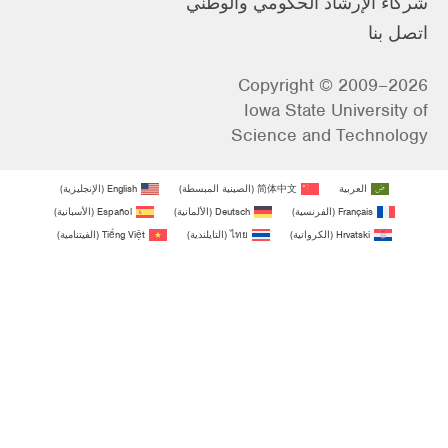
شركاء الإرشاد الحكومي والوطني
اتصل بنا
Copyright © 2009–2026
Iowa State University of
Science and Technology
العربية
简体中文
(
الصينية المبسطة
)
English
(
الإنجليزية
)
Français
(
الفرنسية
)
Deutsch
(
الألمانية
)
Español
(
الأسبانية
)
Hrvatski
(
الكرواتية
)
ไทย
(
التايلندية
)
Tiếng Việt
(
الفيتنامية
)