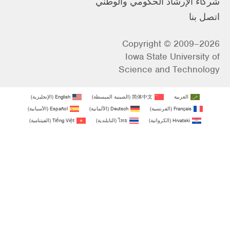
شركاء الإرشاد الحكومي والوطني
اتصل بنا
Copyright © 2009–2026
Iowa State University of
Science and Technology
العربية
简体中文
(
الصينية المبسطة
)
English
(
الإنجليزية
)
Français
(
الفرنسية
)
Deutsch
(
الألمانية
)
Español
(
الأسبانية
)
Hrvatski
(
الكرواتية
)
ไทย
(
التايلندية
)
Tiếng Việt
(
الفيتنامية
)