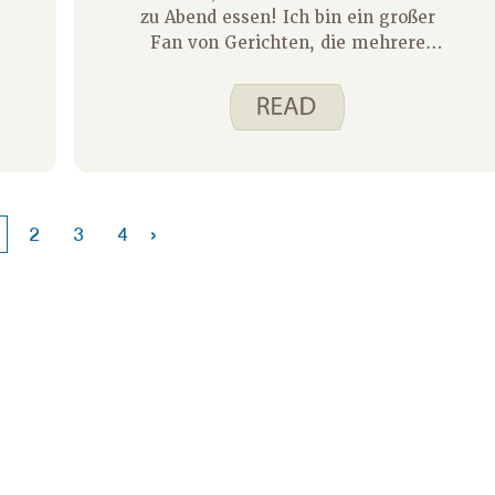
zu Abend essen! Ich bin ein großer
Fan von Gerichten, die mehrere
Lebensmittelgruppen enthalten.
Das bedeutet, dass ich nicht an viele
Beilagen denken oder sie zubereiten
muss. Einige Rezepte, die bei uns
häufig in der Rotation sind, sind
Quick Pad Thai, Rindfleisch- und
Gemüsepfanne und Pasta-Fagioli-
›
2
3
4
Suppe . Da sie alle Gemüse, Eiweiß
und Getreide enthalten, sind eine
Beilage Obst und vielleicht ein Glas
Milch die einzigen anderen Dinge,
die ich servieren muss.