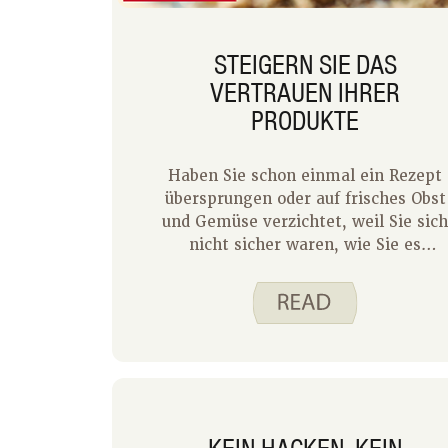
STEIGERN SIE DAS
VERTRAUEN IHRER
PRODUKTE
Haben Sie schon einmal ein Rezept
übersprungen oder auf frisches Obst
und Gemüse verzichtet, weil Sie sic
nicht sicher waren, wie Sie es
auswählen oder zubereiten sollen?
Sie sind nicht allein! Frische
Produkte können einschüchternd
wirken, wenn Sie nicht wissen, wie
man sie zubereitet. Als ich meinen
Mann zum ersten Mal traf,
bemerkte ich, dass er oft
vorgeschnittenes Obst und Gemüse