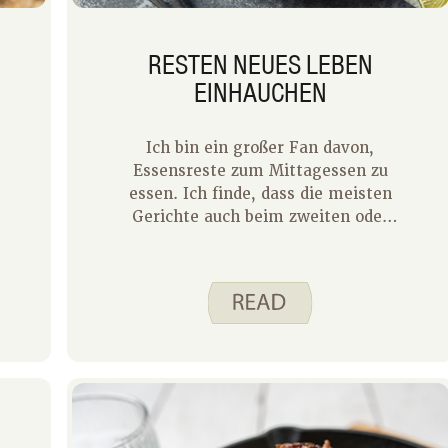
RESTEN NEUES LEBEN
EINHAUCHEN
Ich bin ein großer Fan davon,
Essensreste zum Mittagessen zu
essen. Ich finde, dass die meisten
Gerichte auch beim zweiten oder
h
dritten Mal besser schmecken,
nachdem sie im Kühlschrank
mariniert werden konnten. Wenn
Sie Spend Smart. Eat Smart., du
weißt wahrscheinlich, dass ich
sowohl ein Fan von Pizza als auch
von Tacos bin. Ich habe die Zutaten
für diese Gerichte fast immer zur
Hand und werde selten müde, sie zu
essen.