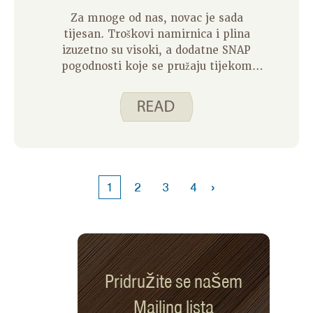
Za mnoge od nas, novac je sada
tijesan. Troškovi namirnica i plina
izuzetno su visoki, a dodatne SNAP
pogodnosti koje se pružaju tijekom
pandemije završile su u mnogim
državama.
›
1
2
3
4
Pridružite se našem
Mailing lista