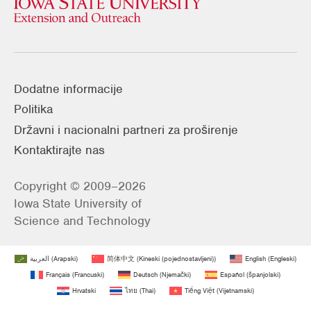
Dodatne informacije
Politika
Državni i nacionalni partneri za proširenje
Kontaktirajte nas
Copyright © 2009–2026
Iowa State University of
Science and Technology
العربية
(
Arapski
)
简体中文
(
Kineski (pojednostavljeni)
)
English
(
Engleski
)
Français
(
Francuski
)
Deutsch
(
Njemački
)
Español
(
španjolski
)
Hrvatski
ไทย
(
Thai
)
Tiếng Việt
(
Vijetnamski
)