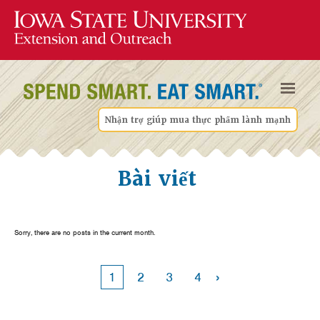
Nhận trợ giúp mua thực phẩm lành mạnh
Bài viết
Sorry, there are no posts in the current month.
›
1
2
3
4