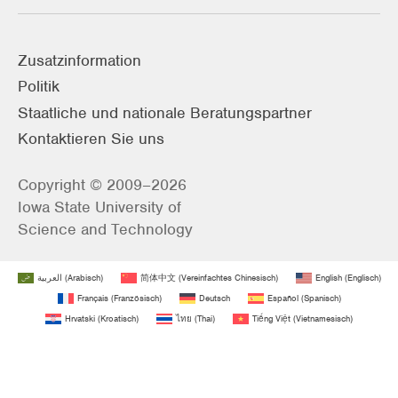
Zusatzinformation
Politik
Staatliche und nationale Beratungspartner
Kontaktieren Sie uns
Copyright © 2009–2026
Iowa State University of
Science and Technology
العربية
(
Arabisch
)
简体中文
(
Vereinfachtes Chinesisch
)
English
(
Englisch
)
Français
(
Französisch
)
Deutsch
Español
(
Spanisch
)
Hrvatski
(
Kroatisch
)
ไทย
(
Thai
)
Tiếng Việt
(
Vietnamesisch
)