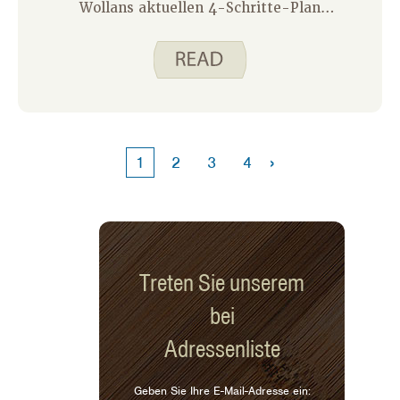
Wollans aktuellen 4-Schritte-Plan
befolgt haben, um Ihr Urlaubsbudget zu
planen, sind Sie bereits voraus. Gehen
Sie nun noch einen Schritt weiter,
indem Sie Ressourcen von Iowa State
University Extension and Outreach und
Utah State Extension nutzen, um
während der Feiertage und darüber
›
1
2
3
4
hinaus achtsam und im Blick auf Ihre
persönlichen Finanzen zu bleiben!
Treten Sie unserem
bei
Adressenliste
Geben Sie Ihre E-Mail-Adresse ein: