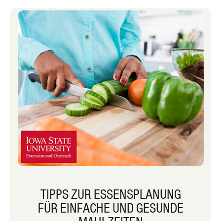
übernehmen! Die einwöchigen
Speisepläne umfassen 3 Mahlzeiten
und 2 Snacks pro Tag und Rezepte sind
miteinander verknüpft. Wenn du dich
vegetarisch ernährst oder einfach nur
an eher pflanzlichen Rezepten
interessiert bist, gibt es einen ganzen
Kalender mit vegetarischen
Mahlzeiten und Snacks.
TIPPS ZUR ESSENSPLANUNG
FÜR EINFACHE UND GESUNDE