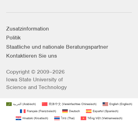
Zusatzinformation
Politik
Staatliche und nationale Beratungspartner
Kontaktieren Sie uns
Copyright © 2009–2026
Iowa State University of
Science and Technology
العربية
(
Arabisch
)
简体中文
(
Vereinfachtes Chinesisch
)
English
(
Englisch
)
Français
(
Französisch
)
Deutsch
Español
(
Spanisch
)
Hrvatski
(
Kroatisch
)
ไทย
(
Thai
)
Tiếng Việt
(
Vietnamesisch
)