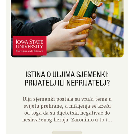
ISTINA O ULJIMA SJEMENKI:
PRIJATELJ ILI NEPRIJATELJ?
Ulja sjemenki postala su vruća tema u
svijetu prehrane, a mišljenja se kreću
od toga da su dijetetski negativac do
neshvaćenog heroja. Zaronimo u to što
su ulja sjemenki, njihove učinke na
zdravlje i kako donijeti informirane