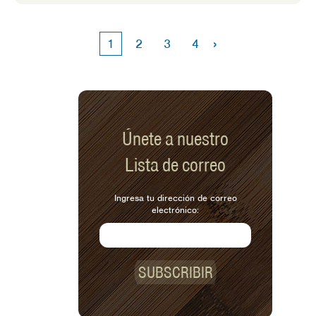
así decirlo!
›
1
2
3
4
Únete a nuestro
Lista de correo
Ingresa tu dirección de correo
electrónico:
SUBSCRIBIR