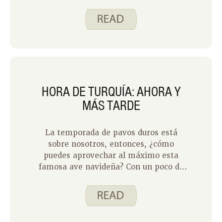
y del dulce aroma de una o dos tartas.
HORA DE TURQUÍA: AHORA Y
MÁS TARDE
La temporada de pavos duros está
sobre nosotros, entonces, ¿cómo
puedes aprovechar al máximo esta
famosa ave navideña? Con un poco de
planificación, puedes disfrutar de todas
las partes durante muchas semanas
después del evento principal. ¡Odio
dejar buena comida «en la mesa», por