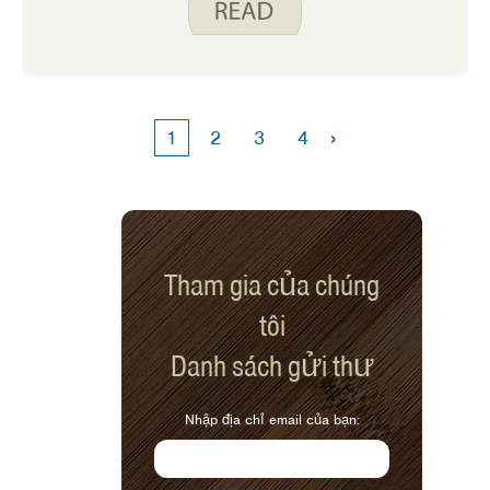
phẩm. Mục tiêu của trò chơi là đặt các
mặt hàng thực phẩm khác nhau vào
đúng phần của MyPlate càng nhanh
càng tốt. Sử dụng trò chơi cùng với nội
dung giáo dục MyPlate trong tab Trẻ
›
1
2
3
4
em là một cách tuyệt vời để trẻ em tìm
hiểu về các nhóm thực phẩm khác nhau
và tại sao mỗi nhóm đều quan trọng đối
với một cơ thể khỏe mạnh.
Tham gia của chúng
tôi
Danh sách gửi thư
Nhập địa chỉ email của bạn: