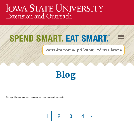
Potražite pomoć pri kupnji zdrave hrane
Blog
Sorry, there are no posts in the current month.
›
1
2
3
4