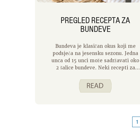
PREGLED RECEPTA ZA
BUNDEVE
Bundeva je klasičan okus koji me
podsjeća na jesensku sezonu. Jedna
unca od 15 unci može sadržavati oko
2 šalice bundeve. Neki recepti za
bundeve na Spend Smart. Jedite
pametno. Koristite punu limenku
dok drugi mogu koristiti manju
količinu. Što učiniti s ostatkom
bundeve?
1