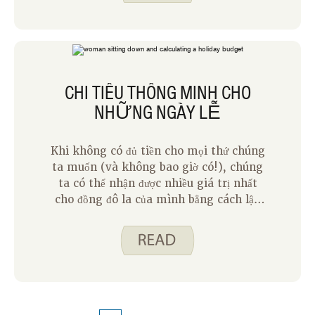
CHI TIÊU THÔNG MINH CHO
NHỮNG NGÀY LỄ
Khi không có đủ tiền cho mọi thứ chúng
ta muốn (và không bao giờ có!), chúng
ta có thể nhận được nhiều giá trị nhất
cho đồng đô la của mình bằng cách lập
kế hoạch cẩn thận cách chúng ta sẽ sử
dụng số tiền chúng ta có. Khi kỳ nghỉ lễ
đến gần, đây là thời điểm tuyệt vời để
suy nghĩ xem chi tiêu của bạn sẽ như
thế nào để tránh bắt đầu năm mới với
căng thẳng về tiền bạc.