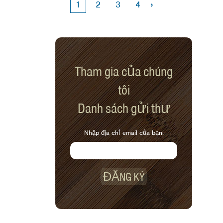
›
1
2
3
4
Tham gia của chúng
tôi
Danh sách gửi thư
Nhập địa chỉ email của bạn:
ĐĂNG KÝ