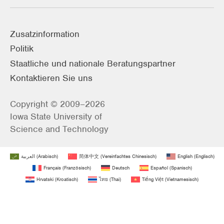
Zusatzinformation
Politik
Staatliche und nationale Beratungspartner
Kontaktieren Sie uns
Copyright © 2009–2026
Iowa State University of
Science and Technology
العربية
(
Arabisch
)
简体中文
(
Vereinfachtes Chinesisch
)
English
(
Englisch
)
Français
(
Französisch
)
Deutsch
Español
(
Spanisch
)
Hrvatski
(
Kroatisch
)
ไทย
(
Thai
)
Tiếng Việt
(
Vietnamesisch
)