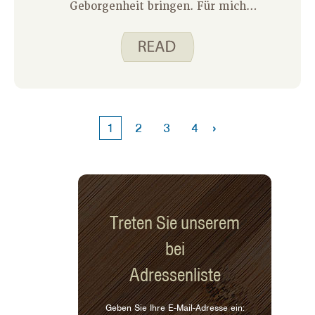
Geborgenheit bringen. Für mich
bedeutet das heiße Suppen und
Eintöpfe in einer Schüssel, um die ich
meine Hände umwickeln kann. Aber
bis Januar ist meine Familie bereit für
etwas anderes. Thai-Hähnchen-Curry
ist bei mir zu Hause eine großartige
Alternative zur Suppe. Ich bekomme
›
1
2
3
4
immer noch dieses warme, tröstliche
Essen in einer Schüssel, und doch
unterscheidet es sich genug von
traditioneller Suppe, um alle in meiner
Familie glücklich zu machen.
Treten Sie unserem
bei
Adressenliste
Geben Sie Ihre E-Mail-Adresse ein: