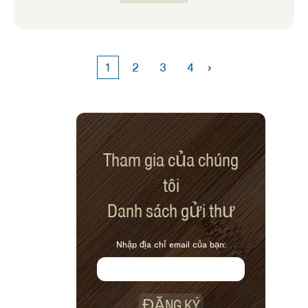
Oatmeal Bars của chúng tôi để làm, cái
mà tôi gọi là Apple Crisp Bars.
›
1
2
3
4
Tham gia của chúng
tôi
Danh sách gửi thư
Nhập địa chỉ email của bạn:
ĐĂNG KÝ