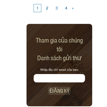
›
1
2
3
4
Tham gia của chúng
tôi
Danh sách gửi thư
Nhập địa chỉ email của bạn:
ĐĂNG KÝ