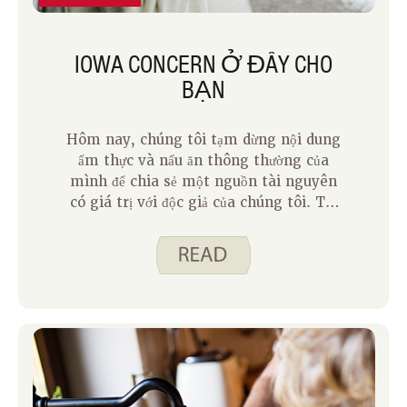
IOWA CONCERN Ở ĐÂY CHO
BẠN
Hôm nay, chúng tôi tạm dừng nội dung
ẩm thực và nấu ăn thông thường của
mình để chia sẻ một nguồn tài nguyên
có giá trị với độc giả của chúng tôi. Tất
cả chúng ta đều có những ngày căng
thẳng cảm thấy như nó đang đè nặng
chúng ta. Cho dù đó là căng thẳng liên
quan đến công việc, các mối quan hệ
hay tiền bạc, đôi khi chúng ta cần sự
giúp đỡ để quản lý tất cả. Đây là lý do tại
sao đường dây nóng Iowa Concern tồn
tại. Iowa Concern là một dịch vụ của Mở
rộng và Tiếp cận Đại học Bang Iowa được