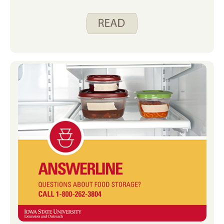
trong thời kỳ đại dịch đã kết thúc ở
nhiều tiểu bang.