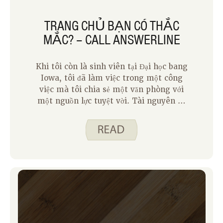
TRANG CHỦ BẠN CÓ THẮC
MẮC? – CALL ANSWERLINE
Khi tôi còn là sinh viên tại Đại học bang
Iowa, tôi đã làm việc trong một công
việc mà tôi chia sẻ một văn phòng với
một nguồn lực tuyệt vời. Tài nguyên đó
là AnswerLine – một đường dây nóng
trả lời các câu hỏi của bạn về nhà cửa,
thực phẩm và gia đình. Là một thanh
niên bắt đầu một ngôi nhà của riêng
mình, những người AnswerLine đã cho
tôi lời khuyên về an toàn thực phẩm,
bảo quản thực phẩm và làm sạch. Vài
năm sau, tôi thấy mình lại làm việc tại
Đại học bang Iowa. Trong suốt sự
nghiệp của tôi, AnswerLine đã ở đó để