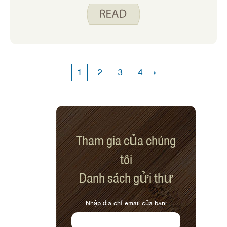
hóa. Tôi duy trì một danh sách những
gì tôi có trong tay và tôi sắp xếp nó
theo nhóm thực phẩm để tôi có thể thực
hiện các bữa ăn và công thức nấu ăn
ngẫu hứng bằng cách lấy từ mỗi phần
của danh sách. Tôi cũng tạo ra một số
›
1
2
3
4
chi tiết trong danh sách như tách rau
tươi khỏi rau đông lạnh hoặc đóng hộp.
Điều này cho phép tôi phát hiện ra
những món nào tôi nên ăn trước để
tránh lãng phí.
Tham gia của chúng
tôi
Danh sách gửi thư
Nhập địa chỉ email của bạn: