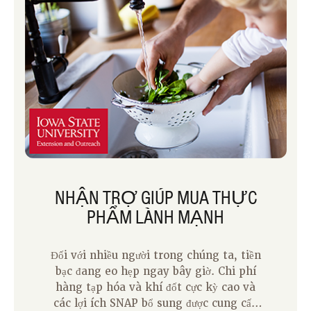
thiết kế để giúp người gọi điều hướng các
thách thức và giúp tìm ra giải pháp.
Gọi điện hoặc nhắn tin cho Iowa
Concern cho bất kỳ trường hợp nào sau
đây:
NHẬN TRỢ GIÚP MUA THỰC
PHẨM LÀNH MẠNH
Đối với nhiều người trong chúng ta, tiền
bạc đang eo hẹp ngay bây giờ. Chi phí
hàng tạp hóa và khí đốt cực kỳ cao và
các lợi ích SNAP bổ sung được cung cấp