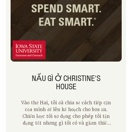
giúp tôi khi tôi có những câu hỏi khó
khăn về thực phẩm và dinh dưỡng. Là
một người mẹ, tôi dựa vào AnswerLine
để biết các mẹo về cách loại bỏ vết bẩn
ra khỏi đồ giặt. Nếu bạn chưa thể nói, tôi
yêu AnswerLine và tôi muốn chia sẻ tài
nguyên này với bạn ngay hôm nay!
NẤU GÌ Ở CHRISTINE’S
HOUSE
Vào thứ Hai, tôi đã chia sẻ cách tiếp cận
của mình để lên kế hoạch cho bữa ăn.
Chiến lược tôi sử dụng cho phép tôi tận
dụng tốt những gì tôi có và giảm thiểu
các chuyến đi ra ngoài để mua hàng tạp