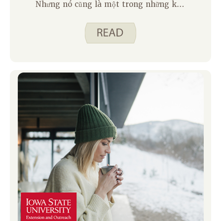
Nhưng nó cũng là một trong những khó
khăn nhất. Cho dù bạn đang chăm sóc
cha mẹ, vợ/chồng, con cái, bạn bè hay
hàng xóm, tổn thất về tinh thần và thể
chất có thể lẻn vào bạn. Đó là lúc Công
cụ mạnh mẽ dành cho người chăm sóc
xuất hiện. Và tin tôi đi, đó không chỉ là
một lớp học khác mà còn là một yếu tố
thay đổi cuộc chơi.